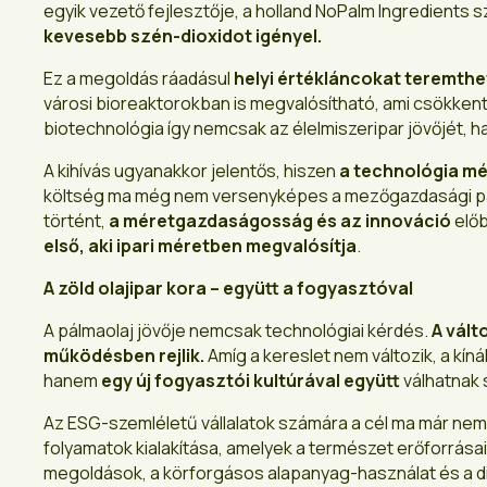
egyik vezető fejlesztője, a holland NoPalm Ingredients s
kevesebb szén-dioxidot igényel.
Ez a megoldás ráadásul
helyi értékláncokat teremthe
városi bioreaktorokban is megvalósítható, ami csökkenti 
biotechnológia így nemcsak az élelmiszeripar jövőjét, 
A kihívás ugyanakkor jelentős, hiszen
a technológia m
költség ma még nem versenyképes a mezőgazdasági pálm
történt,
a méretgazdaságosság és az innováció
előb
első, aki ipari méretben megvalósítja
.
A zöld olajipar kora – együtt a fogyasztóval
A pálmaolaj jövője nemcsak technológiai kérdés.
A vált
működésben rejlik.
Amíg a kereslet nem változik, a kín
hanem
egy új fogyasztói kultúrával együtt
válhatnak 
Az ESG-szemléletű vállalatok számára a cél ma már ne
folyamatok kialakítása, amelyek a természet erőforrásai
megoldások, a körforgásos alapanyag-használat és a digi