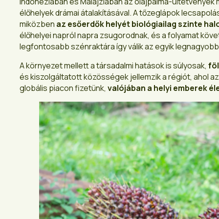
Indonéziában és Malajziában az olajpálma-ültetvények 
élőhelyek drámai átalakításával. A tőzeglápok lecsapolá
miközben
az esőerdők helyét biológiailag szinte hal
élőhelyei napról napra zsugorodnak, és a folyamat köve
legfontosabb szénraktára így válik az egyik legnagyobb
A környezet mellett a társadalmi hatások is súlyosak,
fö
és kiszolgáltatott közösségek jellemzik a régiót, ahol a
globális piacon fizetünk,
valójában a helyi emberek é