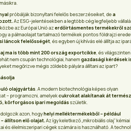
 másikra.
nyal
próbálják bizonyítani felelős beszerzéseiket, de
a
ozott.
Az ESG-jelentésekben a legtöbb cég legfeljebb vállalá
 közbe az Európai Unió az
erdőirtásmentes termékekről sz
hogy a pálmaolajat tartalmazó termékek pontos földrajzi erede
ási láncok felelősségét
, és egyben új kihívás elé állítja az ipar
aj ma is több mint 200 ország exportcikke
, és világszinte
k tehát nem csupán technológiai, hanem
gazdasági kérdések i
yeket megőrizve mégis zöldebb pályára állítani az ipart?
másolja
uló olajgyártás
. A modern biotechnológia képes olyan
kat – programozni, amelyek
cukrokat alakítanak át termés
ó, körforgásos ipari megoldás
születik.
 dolgozik azon, hogy
helyi melléktermékekből – például
állítson elő olajat.
Az így keletkező „mikrobiális olaj” kémiai
ai és élelmiszeripari cégek számára is használható. A techno