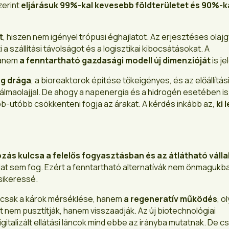
zerint
eljárásuk 99%-kal kevesebb földterületet és 90%-k
t
, hiszen nem igényel trópusi éghajlatot. Az erjesztéses olaj
a szállítási távolságot és a logisztikai kibocsátásokat. A
hanem
a fenntartható gazdasági modell új dimenzióját
is je
ég drága
, a bioreaktorok építése tőkeigényes, és az előállítás
aolajjal. De ahogy a napenergia és a hidrogén esetében is
b-utóbb csökkenteni fogja az árakat. A kérdés inkább az,
ki 
ozás kulcsa a felelős fogyasztásban és az átlátható vállal
álat sem fog. Ezért a fenntartható alternatívák nem önmagukb
sikeressé.
mcsak a károk mérséklése, hanem
a regeneratív működés
, o
t nem pusztítják, hanem visszaadják. Az új biotechnológiai
talizált ellátási láncok mind ebbe az irányba mutatnak. De c