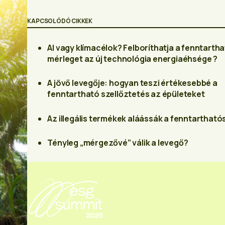
KAPCSOLÓDÓ CIKKEK
AI vagy klímacélok? Felboríthatja a fenntarth
mérleget az új technológia energiaéhsége ?
A jövő levegője: hogyan teszi értékesebbé a
fenntartható szellőztetés az épületeket
Az illegális termékek aláássák a fenntarthat
Tényleg „mérgezővé” válik a levegő?