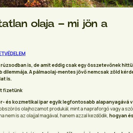
atlan olaja – mi jön a
ETVÉDELEM
rúzsodban is, de amit eddig csak egy összetevőnek hittü
b dilemmája. A pálmaolaj-mentes jövő nemcsak zöld kérd
t is.
it fizetünk
er- és kozmetikai ipar egyik legfontosabb alapanyagává v
bbszörös olajhozamot produkál, mint a napraforgó vagy a szój
ma nem is az olajjal magával, hanem azzal kezdődik,
hogyan é