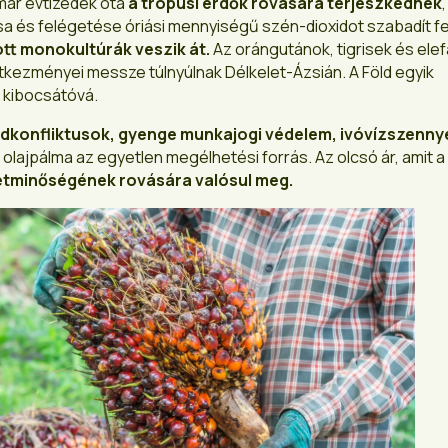
már évtizedek óta
a trópusi erdők rovására terjeszkednek
sa és felégetése óriási mennyiségű szén-dioxidot szabadít fe
ott monokultúrák veszik át.
Az orángutánok, tigrisek és ele
tkezményei messze túlnyúlnak Délkelet-Ázsián. A Föld egyik
 kibocsátóvá.
ldkonfliktusok, gyenge munkajogi védelem, ivóvízszenn
z olajpálma az egyetlen megélhetési forrás. Az olcsó ár, amit a
letminőségének rovására valósul meg.