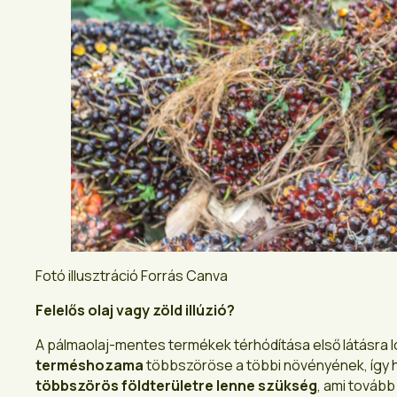
Fotó illusztráció Forrás Canva
Felelős olaj vagy zöld illúzió?
A pálmaolaj-mentes termékek térhódítása első látásra l
terméshozama
többszöröse a többi növényének, így ha
többszörös földterületre lenne szükség
, ami tovább