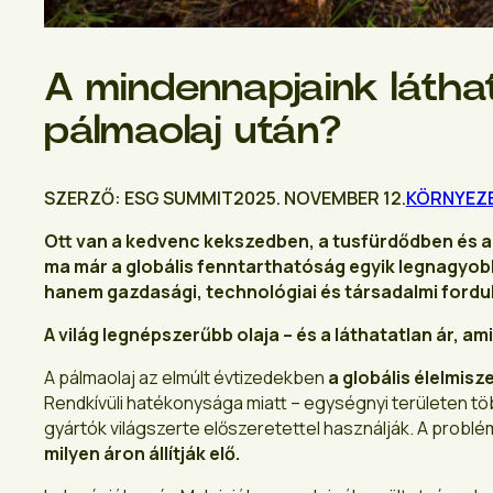
A mindennapjaink láthat
pálmaolaj után?
SZERZŐ: ESG SUMMIT
2025. NOVEMBER 12.
KÖRNYEZ
Ott van a kedvenc kekszedben, a tusfürdődben és a 
ma már a globális fenntarthatóság egyik legnagyob
hanem gazdasági, technológiai és társadalmi fordula
A világ legnépszerűbb olaja – és a láthatatlan ár, am
A pálmaolaj az elmúlt évtizedekben
a globális élelmisz
Rendkívüli hatékonysága miatt – egységnyi területen tö
gyártók világszerte előszeretettel használják. A problé
milyen áron állítják elő.