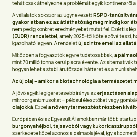
tehát csak áthelyezné a problémát egyik kontinensről a
A vállalatok sokszor az úgynevezett
RSPO-tanúsítván
gyakorlatban ez az átláthatóság még mindig korlát
nem pedig konkrét eredményeket mutat fel. Ezért is lép
(EUDR) rendelettel
, amely 2025-től kötelezővé teszi, 
igazolható legyen. A rendelet
új szintre emeli az ellát
Miközben a fogyasztók egyre tudatosabbak,
a pálmaol
mint 70 millió tonna kerül piacra évente. Az alternatívá
hogyan lehet a stabil árutőzsdei hátteret és a munkahel
Az új olaj – amikor a biotechnológia a természetet 
A jövő egyik legígéretesebb iránya az
erjesztésen alap
mikroorganizmusokat – például élesztőket vagy gombá
olajokká
. Ezzel
a növénytermesztést részben kivált
Európában és az Egyesült Államokban már több startup
burgonyahéjból, tejsavóból vagy kukoricaszirupból – 
szerkezete közel azonos a pálmaolajéval, így a kozmetik