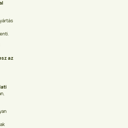
al
gyártás
lenti.
i
lesz az
ati
an,
lyan
sak