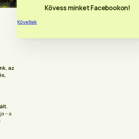
Kövess minket Facebookon!
Követlek
nk, az
és,
ált.
a – a
s