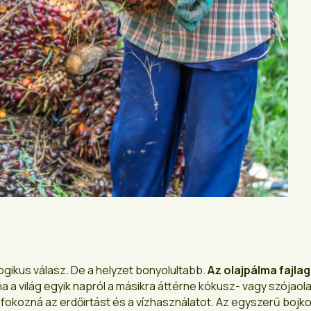
ogikus válasz. De a helyzet bonyolultabb.
Az olajpálma fajla
 a világ egyik napról a másikra áttérne kókusz- vagy szójaola
 fokozná az erdőirtást és a vízhasználatot. Az egyszerű bojko